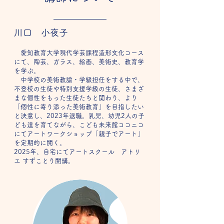
川口 小夜子
愛知教育大学現代学芸課程造形文化コース
にて、
陶芸、ガラス、絵画、美術史、教育学
を学ぶ。
中学校の美術教諭・学級担任をする中で、
不登校の
生徒や特別支援学級の生徒、さまざ
まな個性をもった
生徒たちと関わり、より
「個性に寄り添った美術教育」を目指したい
と決意し、202
3年退職。乳児、幼児2人の
子
ども達を育てながら
​、
こども未来館ココニコ
にて
アートワークショップ「親子でアート」
を定期的に開く。
2025年、自宅にてアートスクール アトリ
エ すずことり
開講。