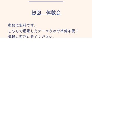
初回 体験会
参加は無料です。
こちらで用意したテーマなので準備不要！
気軽に遊びに来てください。
↓
２回目 ヒアリング
事前にアンケートを書いていただき、それを
もとにアートスクールでやってみたいこと、
伸ばしたい力、得意なことや苦手なことなど
を丁寧に聞いていきます。
また、簡単なアートワークで
​個性を見極めていきます。