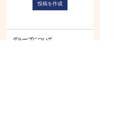
投稿を作成
グループについて
Welcome to the group! You can
connect with other members, ge
...
続きを読む
メンバー
suzukotori2436
フォロー
suzukotori2436
すべてのメンバーを表示（1名）