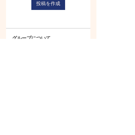
投稿を作成
グループについて
Welcome to the group! You can
connect with other members, ge
...
続きを読む
メンバー
suzukotori2436
フォロー
suzukotori2436
すべてのメンバーを表示（1名）